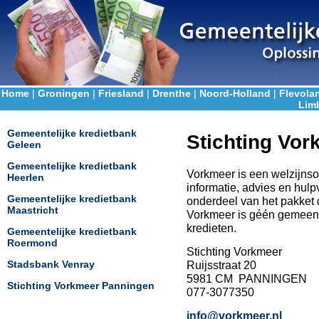
Home
|
Groningen
|
Friesland
|
Drenthe
|
Noord-Holland
|
Flevola
Lim
Gemeentelijke kredietbank
Stichting Vo
Geleen
Gemeentelijke kredietbank
Vorkmeer is een welzijnso
Heerlen
informatie, advies en hulp
Gemeentelijke kredietbank
onderdeel van het pakket 
Maastricht
Vorkmeer is géén gemeente
kredieten.
Gemeentelijke kredietbank
Roermond
Stichting Vorkmeer
Ruijsstraat 20
Stadsbank Venray
5981 CM PANNINGEN
Stichting Vorkmeer Panningen
077-3077350
info@vorkmeer.nl