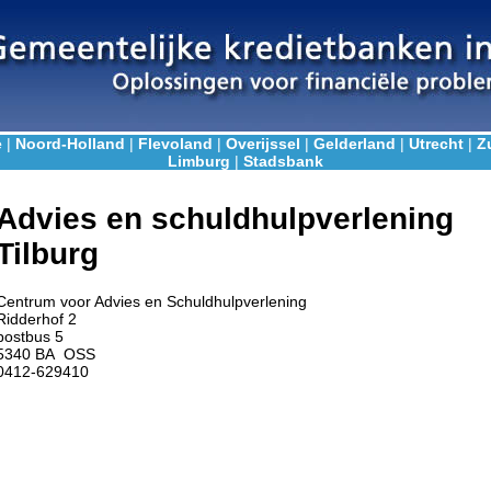
e
|
Noord-Holland
|
Flevoland
|
Overijssel
|
Gelderland
|
Utrecht
|
Z
Limburg
|
Stadsbank
Advies en schuldhulpverlening
Tilburg
Centrum voor Advies en Schuldhulpverlening
Ridderhof 2
postbus 5
5340 BA OSS
0412-629410