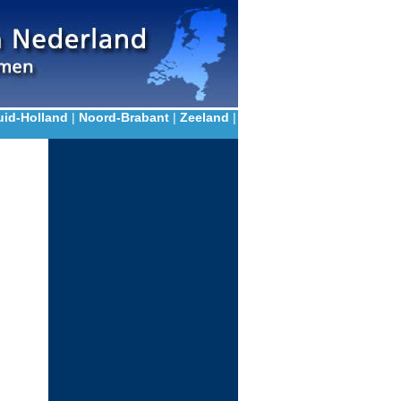
uid-Holland
|
Noord-Brabant
|
Zeeland
|